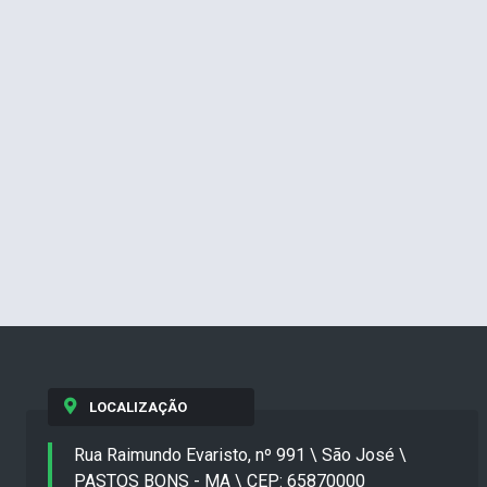
LOCALIZAÇÃO
Rua Raimundo Evaristo, nº 991 \ São José \
PASTOS BONS - MA \ CEP: 65870000