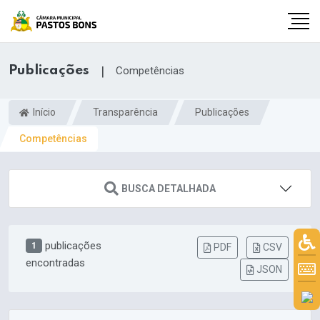
Publicações
|
Competências
Início
Transparência
Publicações
Competências
BUSCA DETALHADA
publicações
1
PDF
CSV
encontradas
JSON